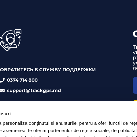
T
у
р
у
л
ОБРАТИТЕСЬ В СЛУЖБУ ПОДДЕРЖКИ
0374 714 800
support@trackgps.md
ie-uri
personaliza conținutul și anunțurile, pentru a oferi funcții de rețe
De asemenea, le oferim partenerilor de rețele sociale, de publicita