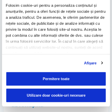
инвестиций и экономическая …
Folosim cookie-uri pentru a personaliza conținutul și
anunțurile, pentru a oferi funcții de rețele sociale și pentru
by Magda Stoica
a analiza traficul. De asemenea, le oferim partenerilor de
rețele sociale, de publicitate și de analize informații cu
privire la modul în care folosiți site-ul nostru. Aceștia le
pot combina cu alte informații oferite de dvs. sau culese
în urma folosirii serviciilor lor. În cazul în care alegeți să
continuați să utilizați website-ul nostru, sunteți de acord
cu utilizarea modulelor noastre cookie.
Afişare
Permitere toate
16.03.2023
Utilizare doar cookie-uri necesare
FleetCam, полный обзор
автопарка