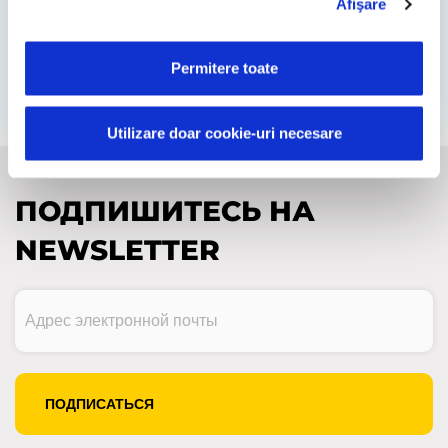
Afişare
тебе быть в курсе событий в мире
автопарков. …
Permitere toate
by Magda Stoica
Utilizare doar cookie-uri necesare
ПОДПИШИТЕСЬ НА
NEWSLETTER
Адрес
электронной
почты
(Обязательно)
CAPTCHA