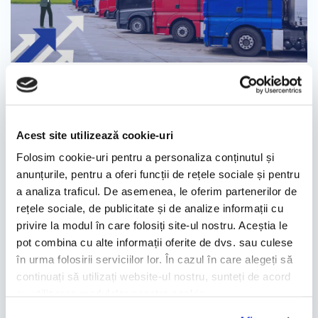
28.01.2023
Тенденции 2023 года в
управлении автопарком
Acest site utilizează cookie-uri
Folosim cookie-uri pentru a personaliza conținutul și
2022 год оказался сложным годом, полным
anunțurile, pentru a oferi funcții de rețele sociale și pentru
вызовами, в том числе и в области
a analiza traficul. De asemenea, le oferim partenerilor de
управления автопарком. Даже если 2023 год
rețele sociale, de publicitate și de analize informații cu
не покажется более спокойным, что мы
privire la modul în care folosiți site-ul nostru. Aceștia le
можем сделать, так это заблаговременно
pot combina cu alte informații oferite de dvs. sau culese
подготовиться к любым изменениям.
în urma folosirii serviciilor lor. În cazul în care alegeți să
Именно поэтому мы проанализировали
continuați să utilizați website-ul nostru, sunteți de acord
тенденции этого года и составили
cu utilizarea modulelor noastre cookie.
небольшое руководство, которое поможет