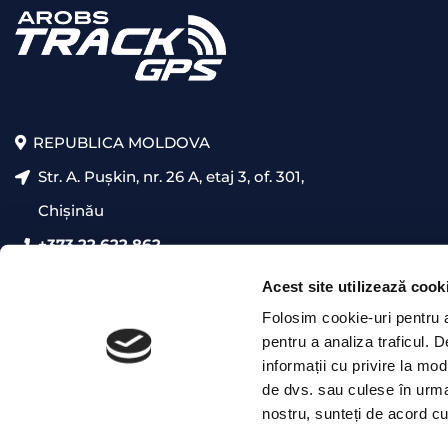
REPUBLICA MOLDOVA
Str. A. Pușkin, nr. 26 A, etaj 3, of. 301,
Chișinău
+373 22 622 862
presales@trackgps.md
Acest site utilizează cook
Folosim cookie-uri pentru a 
pentru a analiza traficul. 
informații cu privire la mod
de dvs. sau culese în urma f
nostru, sunteți de acord cu