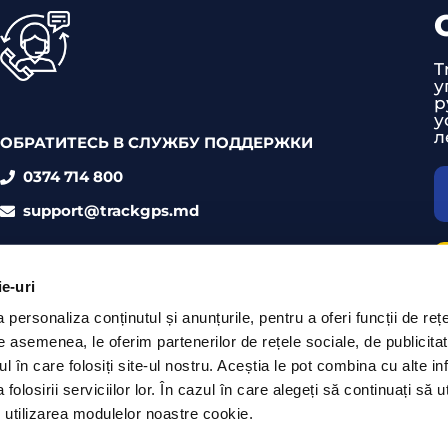
T
у
р
у
л
ОБРАТИТЕСЬ В СЛУЖБУ ПОДДЕРЖКИ
0374 714 800
support@trackgps.md
ie-uri
personaliza conținutul și anunțurile, pentru a oferi funcții de rețe
De asemenea, le oferim partenerilor de rețele sociale, de publicita
ul în care folosiți site-ul nostru. Aceștia le pot combina cu alte inf
olosirii serviciilor lor. În cazul în care alegeți să continuați să ut
 utilizarea modulelor noastre cookie.