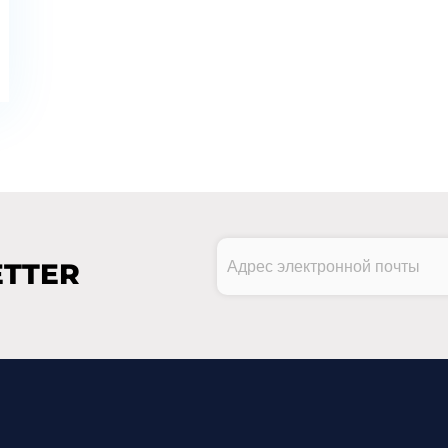
Адрес
TTER
электронной
почты
CAPTCHA
(Обязательно)