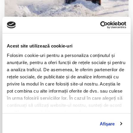
Acest site utilizează cookie-uri
Folosim cookie-uri pentru a personaliza conținutul și
DESZĂPEZIRE
anunțurile, pentru a oferi funcții de rețele sociale și pentru
Oferă acces în timp real la informații detaliate privind
a analiza traficul. De asemenea, le oferim partenerilor de
activitatea zilnică a vehiculelor din teren.
rețele sociale, de publicitate și de analize informații cu
privire la modul în care folosiți site-ul nostru. Aceștia le
pot combina cu alte informații oferite de dvs. sau culese
în urma folosirii serviciilor lor. În cazul în care alegeți să
continuați să utilizați website-ul nostru, sunteți de acord
cu utilizarea modulelor noastre cookie.
Afişare