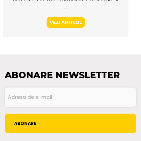
...
VEZI ARTICOL
ABONARE NEWSLETTER
Adresa
de
e-
mail
CAPTCHA
(Required)