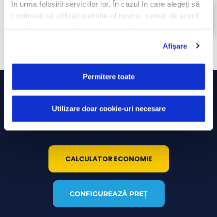
în urma folosirii serviciilor lor. În cazul în care alegeți să
MONITORIZAREA PARAMETRILOR ÎN
continuați să utilizați website-ul nostru, sunteți de acord
CARE ESTE TRANSPORTATĂ MARFA
cu utilizarea modulelor noastre cookie.
Afişare
Permitere toate
Utilizare doar cookie-uri necesare
ALEGE SOLUȚIILE DORITE ȘI CONFIGUREAZĂ
OFERTA DE PREȚ!
CALCULATOR ECONOMIE
CONFIGUREAZĂ PREȚ