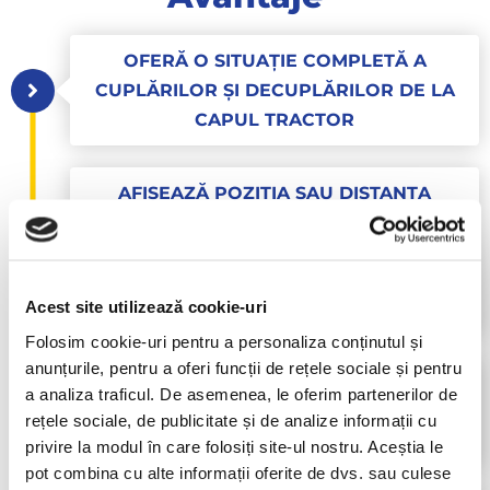
OFERĂ O SITUAȚIE COMPLETĂ A
CUPLĂRILOR ȘI DECUPLĂRILOR DE LA
CAPUL TRACTOR
AFIȘEAZĂ POZIȚIA SAU DISTANȚA
PARCURSĂ DE SEMIREMORCI ÎNTR-UN
ANUMIT INTERVAL, FĂRĂ A FI NECESARĂ
CONECTAREA PERMANENTĂ LA UN CAP
Acest site utilizează cookie-uri
TRACTOR.
Folosim cookie-uri pentru a personaliza conținutul și
anunțurile, pentru a oferi funcții de rețele sociale și pentru
PRIMIREA DE ALERTE PRIN EMAIL SAU
a analiza traficul. De asemenea, le oferim partenerilor de
SMS LA DESCHIDEREA NEAUTORIZATĂ A
rețele sociale, de publicitate și de analize informații cu
UȘILOR
privire la modul în care folosiți site-ul nostru. Aceștia le
pot combina cu alte informații oferite de dvs. sau culese