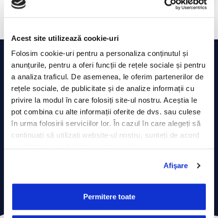
Acest site utilizează cookie-uri
Folosim cookie-uri pentru a personaliza conținutul și
anunțurile, pentru a oferi funcții de rețele sociale și pentru
a analiza traficul. De asemenea, le oferim partenerilor de
ALEGE SOLUȚIILE DORITE ȘI CONFIGUREAZĂ
rețele sociale, de publicitate și de analize informații cu
OFERTA DE PREȚ!
privire la modul în care folosiți site-ul nostru. Aceștia le
pot combina cu alte informații oferite de dvs. sau culese
în urma folosirii serviciilor lor. În cazul în care alegeți să
CALCULATOR ECONOMIE
continuați să utilizați website-ul nostru, sunteți de acord
cu utilizarea modulelor noastre cookie.
CONFIGUREAZĂ PREȚ
Afişare
Permitere toate