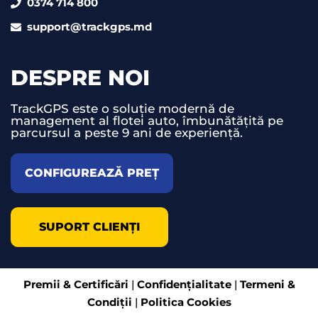
0374 714 800
support@trackgps.md
DESPRE NOI
TrackGPS este o soluție modernă de
management al flotei auto, îmbunătățită pe
parcursul a peste 9 ani de experiență.
CONFIGUREAZĂ PREȚ
SUPORT CLIENȚI
Premii & Certificări
|
Confidențialitate
|
Termeni &
Condiții
|
Politica Cookies