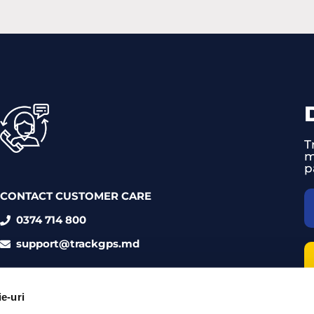
CAPTCHA
mail
(Required)
T
m
p
CONTACT CUSTOMER CARE
0374 714 800
support@trackgps.md
ie-uri