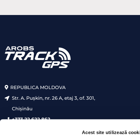
REPUBLICA MOLDOVA
Str. A. Pușkin, nr. 26 A, etaj 3, of. 301,
Chișinău
+373 22 622 862
presales@trackgps.md
Acest site utilizează cook