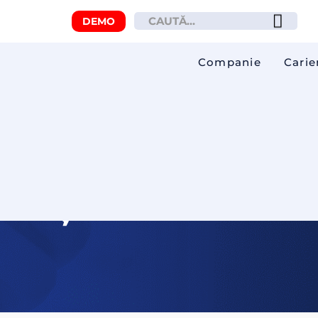
DEMO
Companie
Carie
reț