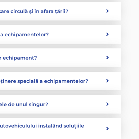
re circulă și în afara țării?
ea echipamentelor?
n echipament?
eținere specială a echipamentelor?
vele de unul singur?
utovehiculului instalând soluțiile