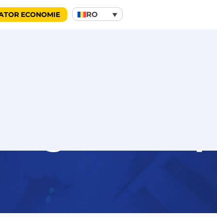
RO
ATOR ECONOMIE
nfigurează p