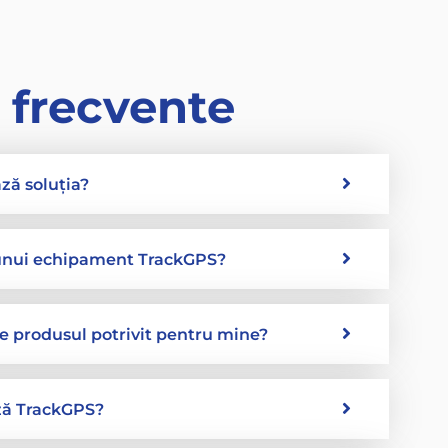
i
frecvente
ă soluția?
 unui echipament TrackGPS?
e produsul potrivit pentru mine?
ză TrackGPS?