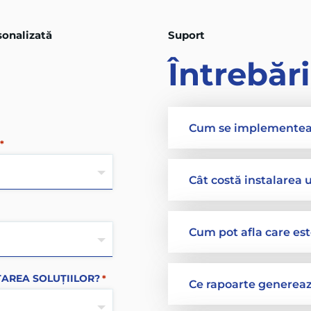
sonalizată
Suport
Întrebăr
Cum se implementeaz
*
Cât costă instalarea
Cum pot afla care est
TAREA SOLUȚIILOR?
*
Ce rapoarte generea