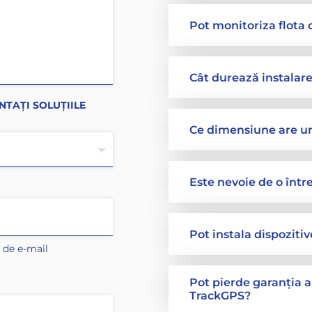
Pot monitoriza flota ca
Cât durează instalar
NTAȚI SOLUȚIILE
Ce dimensiune are u
Este nevoie de o într
Pot instala dispoziti
 de e-mail
Pot pierde garanția a
TrackGPS?