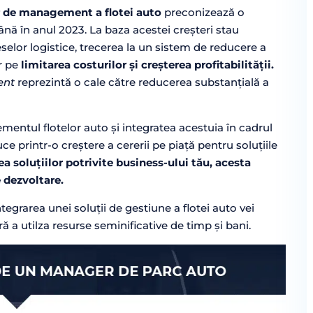
 de management a flotei auto
preconizează o
ă în anul 2023. La baza acestei creșteri stau
selor logistice, trecerea la un sistem de reducere a
r pe
limitarea costurilor și creșterea profitabilității.
ent
reprezintă o cale către reducerea substanțială a
mentul flotelor auto și integratea acestuia în cadrul
 printr-o creștere a cererii pe piață pentru soluțiile
a soluțiilor potrivite business-ului tău, acesta
 dezvoltare.
ntegrarea unei soluții de gestiune a flotei auto vei
 a utilza resurse seminificative de timp și bani.