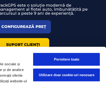
rackGPS este o soluție modernă de
anagement al flotei auto, îmbunătățită pe
arcursul a peste 9 ani de experiență.
CONFIGUREAZĂ PREȚ
SUPORT CLIENȚI
Permitere toate
le sociale și
te și de analize
Utilizare doar cookie-uri necesare
ormații oferite
ilizați website-ul
© AROBS Transilvania Software 2026