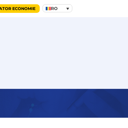
RO
ATOR ECONOMIE
 telematice să optimizezi acti