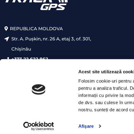
REPUBLICA MOLDOVA
Str. A. Pușkin, nr. 26 A, etaj 3, of. 301,
Chișinău
+373 22 622 862
presales@trackgps.md
Acest site utilizează cook
Folosim cookie-uri pentru a 
pentru a analiza traficul. 
informații cu privire la mod
de dvs. sau culese în urma f
nostru, sunteți de acord cu
Afişare
Premii & Certificări
|
Confidențialitate
|
Termeni & Condiț