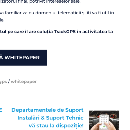
atorul final, potrivit intereselor sale.
 familiariza cu domeniul telematicii și îți va fi util în
le.
ul pe care îl are soluția TrackGPS în activitatea ta
Ă WHITEPAPER
gps
/
whitepaper
E
Departamentele de Suport
Instalări & Suport Tehnic
vă stau la dispoziție!