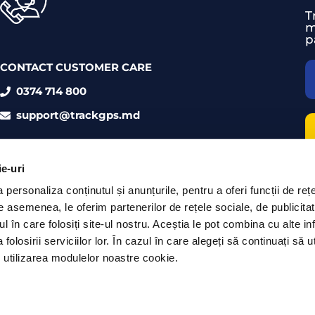
T
m
p
CONTACT CUSTOMER CARE
0374 714 800
support@trackgps.md
ie-uri
personaliza conținutul și anunțurile, pentru a oferi funcții de rețe
De asemenea, le oferim partenerilor de rețele sociale, de publicita
ul în care folosiți site-ul nostru. Aceștia le pot combina cu alte inf
olosirii serviciilor lor. În cazul în care alegeți să continuați să ut
 utilizarea modulelor noastre cookie.
ii
|
Politica Cookies