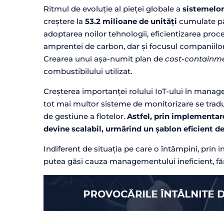
Ritmul de evoluție al pieței globale a
sistemelor
creștere la
53.2 milioane de unități
cumulate pân
adoptarea noilor tehnologii, eficientizarea proce
amprentei de carbon, dar și focusul companiilo
Crearea unui așa-numit plan de
cost-containm
combustibilului utilizat.
Creșterea importanței rolului IoT-ului în manage
tot mai multor sisteme de monitorizare se traduce
de gestiune a flotelor.
Astfel, prin implementare
devine scalabil, urmărind un șablon eficient de
Indiferent de situația pe care o întâmpini, prin i
putea găsi cauza managementului ineficient, fără