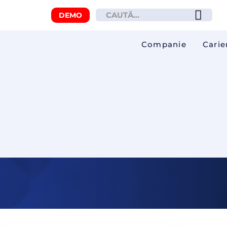
DEMO
Companie
Carie
vitatea flotei auto?