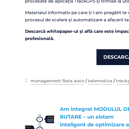
procesate de aplicația TrackGPS și trimise la utiliz
Materialul informativ pe care ți l-am pregătit te va
procesul de scalare și automatizare a afacerii ta
Descarcă whitepaper-ul și află care este impact
profesională.
DESCARC
management flota auto
/
telematica
/
track
Am integrat MODULUL D
RUTARE – un sistem
inteligent de optimizare a