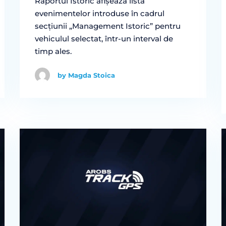
Raportul Istoric afișează lista
evenimentelor introduse în cadrul
secțiunii „Management Istoric” pentru
vehiculul selectat, într-un interval de
timp ales.
by Magda Stoica