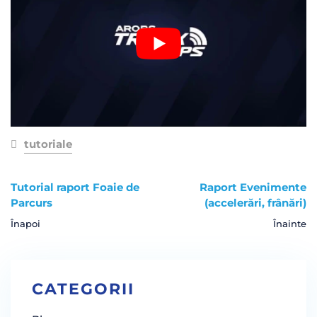
tutoriale
Tutorial raport Foaie de
Raport Evenimente
Parcurs
(accelerări, frânări)
Înapoi
Înainte
CATEGORII