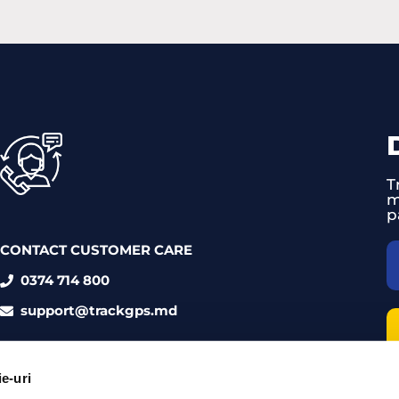
CAPTCHA
mail
(Required)
T
m
p
CONTACT CUSTOMER CARE
0374 714 800
support@trackgps.md
ie-uri