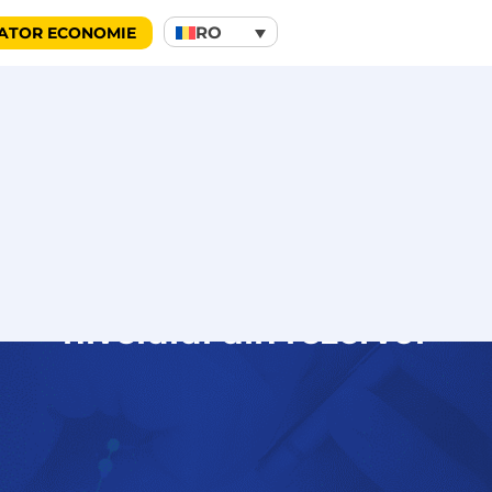
RO
ATOR ECONOMIE
urant ai acces în timp real 
nivelului din rezervor