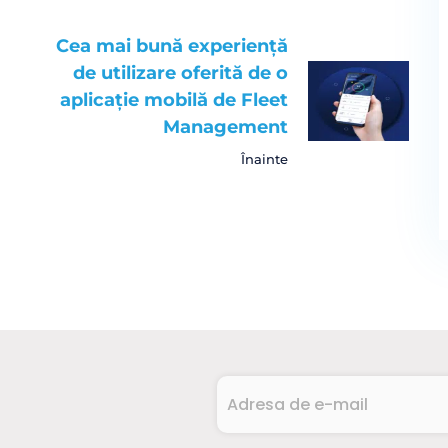
Cea mai bună experiență
de utilizare oferită de o
aplicație mobilă de Fleet
Management
Înainte
Adresa
de
e-