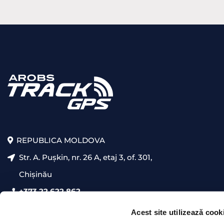
REPUBLICA MOLDOVA
Str. A. Pușkin, nr. 26 A, etaj 3, of. 301,
Chișinău
+373 22 622 862
presales@trackgps.md
Acest site utilizează cook