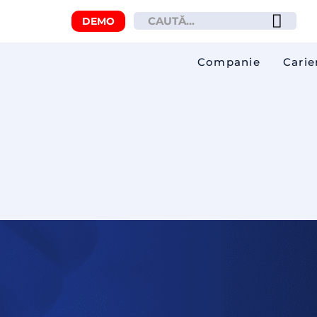
DEMO
Companie
Carie
la date despre variația