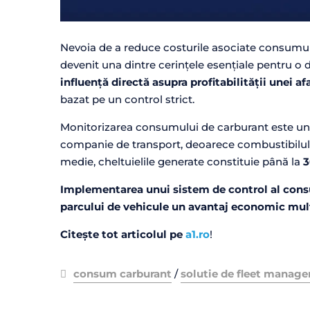
Nevoia de a reduce costurile asociate consumulu
devenit una dintre cerințele esențiale pentru o 
influență directă asupra profitabilității unei af
bazat pe un control strict.
Monitorizarea consumului de carburant este una
companie de transport, deoarece combustibilul r
medie, cheltuielile generate constituie până la
3
Implementarea unui sistem de control al cons
parcului de vehicule un avantaj economic mult
Citește tot articolul pe
a1.ro
!
consum carburant
/
solutie de fleet manag