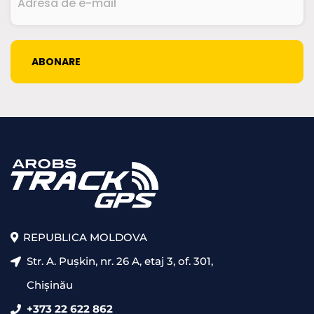
de
e-
mail
CAPTCHA
(Required)
REPUBLICA MOLDOVA
Str. A. Pușkin, nr. 26 A, etaj 3, of. 301,
Chișinău
+373 22 622 862