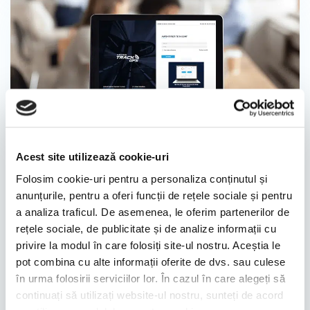
10/11/2020
Acest site utilizează cookie-uri
DE CE SĂ ALEGI TRACKGPS?
Folosim cookie-uri pentru a personaliza conținutul și
Viziunea noastră este să ajutăm companiile cu
anunțurile, pentru a oferi funcții de rețele sociale și pentru
flotă auto să își gestioneze mai bine parcul de
a analiza traficul. De asemenea, le oferim partenerilor de
rețele sociale, de publicitate și de analize informații cu
vehicule, de aceea alegerile pe care le facem
privire la modul în care folosiți site-ul nostru. Aceștia le
sunt întotdeauna gândite cu scopul de a
pot combina cu alte informații oferite de dvs. sau culese
eficientiza activitatea clienților și a partenerilor
în urma folosirii serviciilor lor. În cazul în care alegeți să
noștri, dar și cu scopul de a oferi servicii
continuați să utilizați website-ul nostru, sunteți de acord
premium din punct de vedere operațional,