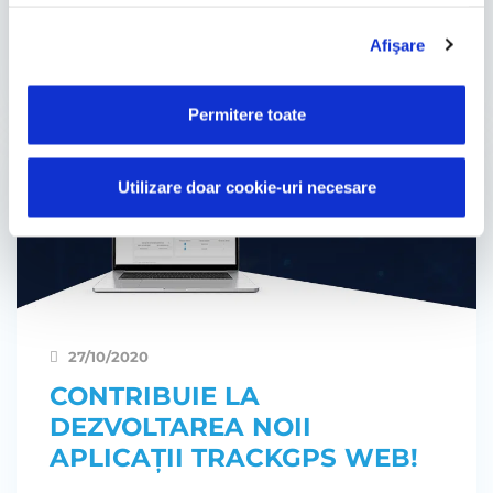
cu utilizarea modulelor noastre cookie.
tehnic și al …
Afişare
by Magda Stoica
Permitere toate
Utilizare doar cookie-uri necesare
27/10/2020
CONTRIBUIE LA
DEZVOLTAREA NOII
APLICAȚII TRACKGPS WEB!