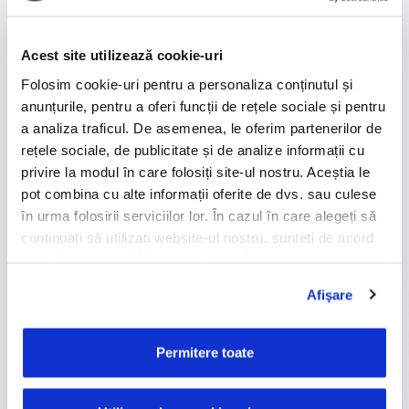
carburant
Acest site utilizează cookie-uri
Te-ai întrebat vreodată dacă există acțiuni
simple, pe care le poți iniția rapid și care au
Folosim cookie-uri pentru a personaliza conținutul și
efecte imediate asupra consumului de
anunțurile, pentru a oferi funcții de rețele sociale și pentru
carburant? Răspunsul este mai aproape decât
a analiza traficul. De asemenea, le oferim partenerilor de
crezi. Anumite acțiuni, aparent banale, pot face
rețele sociale, de publicitate și de analize informații cu
diferența când vine vorba de nivelul
privire la modul în care folosiți site-ul nostru. Aceștia le
combustibilului din rezervor. Comportamentul
pot combina cu alte informații oferite de dvs. sau culese
la volan și utilizarea optimă a motorului sunt
în urma folosirii serviciilor lor. În cazul în care alegeți să
continuați să utilizați website-ul nostru, sunteți de acord
doar doi dintre factorii …
cu utilizarea modulelor noastre cookie.
by Magda Stoica
Afişare
Permitere toate