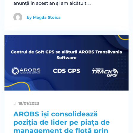
anunță în acest an și am alcătuit …
by Magda Stoica
19/01/2023
AROBS își consolidează
poziția de lider pe piața de
management de flotă prin